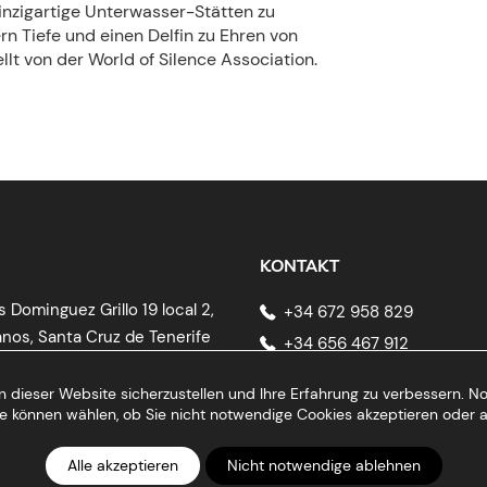
einzigartige Unterwasser-Stätten zu
n Tiefe und einen Delfin zu Ehren von
lt von der World of Silence Association.
KONTAKT
s Dominguez Grillo 19 local 2,
+34 672 958 829
anos, Santa Cruz de Tenerife
+34 656 467 912
info@bigfishtenerife.com
dieser Website sicherzustellen und Ihre Erfahrung zu verbessern. No
 Sie können wählen, ob Sie nicht notwendige Cookies akzeptieren ode
Alle akzeptieren
Nicht notwendige ablehnen