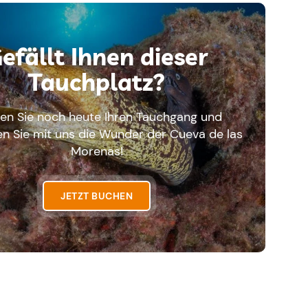
efällt Ihnen dieser
Tauchplatz?
en Sie noch heute Ihren Tauchgang und
n Sie mit uns die Wunder der Cueva de las
Morenas!
JETZT BUCHEN