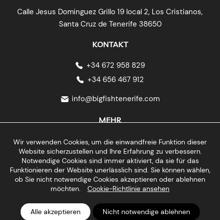
Calle Jesus Dominguez Grillo 19 local 2, Los Cristianos,
Santa Cruz de Tenerife 38650
KONTAKT
+34 672 958 829
+34 656 467 912
info@bigfishtenerife.com
MEHR
Impressum
Wir verwenden Cookies, um die einwandfreie Funktion dieser
Website sicherzustellen und Ihre Erfahrung zu verbessern.
Datenschutzerklärung
Notwendige Cookies sind immer aktiviert, da sie für das
Stornierungsbedingungen
Funktionieren der Website unerlässlich sind. Sie können wählen,
Cookie-Richtlinie
ob Sie nicht notwendige Cookies akzeptieren oder ablehnen
möchten.
Cookie-Richtlinie ansehen
© 2026 Big Fish Tenerife - Diving Center Tenerife | Featured on
Alle akzeptieren
Nicht notwendige ablehnen