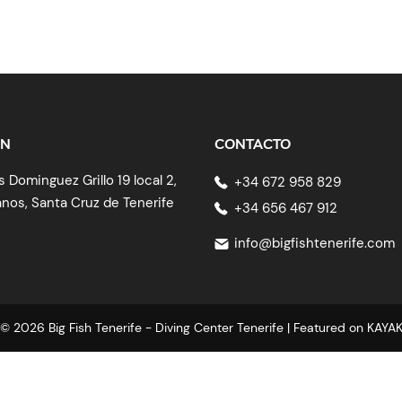
Sobre nosotros
Cursos PADI
Sitios de buceo
Pr
ÓN
CONTACTO
s Dominguez Grillo 19 local 2,
+34 672 958 829
anos, Santa Cruz de Tenerife
+34 656 467 912
info@bigfishtenerife.com
© 2026 Big Fish Tenerife - Diving Center Tenerife | Featured on
KAYA