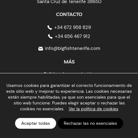
Santa Cruz de Tenerife 38650
CONTACTO
+34 672 958 829
+34 656 467 912
info@bigfishtenerife.com
MÁS
Politica de cancelación
Protección de datos
Usamos cookies para garantizar el correcto funcionamiento de
Política de Cookies
este sitio web y mejorar tu experiencia. Las cookies necesarias
están siempre habilitadas, ya que son esenciales para que el
Aviso Legal
sitio web funcione. Puedes elegir aceptar o rechazar las
cookies no esenciales.
Ver la política de cookies
© 2026 Big Fish Tenerife - Diving Center Tenerife | Featured on
Aceptar todas
Rechazar las no esenciales
KAYAK